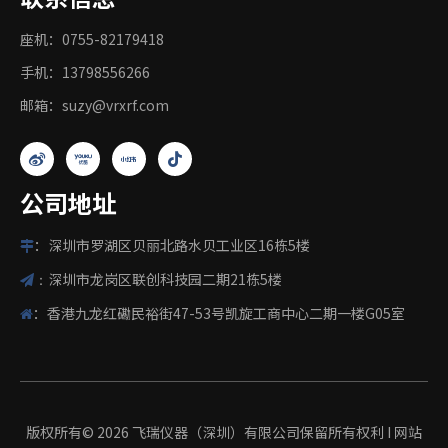
座机：0755-82179418
手机：13798556266
邮箱：
suzy@vrxrf.com
公司地址
：深圳市罗湖区贝丽北路水贝工业区16栋5楼

深圳市龙岗区联创科技园二期21栋5楼

：
：香港九龙红磡民裕街47-53号凯旋工商中心二期一楼G05室

版权所有©
2026
飞瑞仪器（深圳）有限公司保留所有权利 I
网站