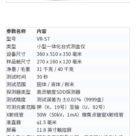
参数名称
内容
型号
VR-S7
类型
小型一体化台式测金仪
设备尺寸
360 x 510 x 350 毫米
样品舱尺寸
270 x 160 x 120 毫米
净重 / 毛重
31 千克 / 40 千克
测试时间
30 秒
测试范围
固体 / 液体 / 粉末
探测器类型
高灵敏度SDD探测器
测试精度
测试误差为 ±0.01%（9999金）
可测元素范围
钾（K，19号）至铀（U，92号）
X射线管
50W（50kV，1mA）微焦点铍窗X射线管
准直器
ϕ1.5 毫米
屏幕
11.6 英寸触控屏