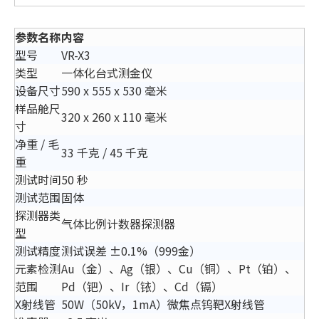
参数名称
内容
型号
VR-X3
类型
一体化台式测金仪
设备尺寸
590 x 555 x 530 毫米
样品舱尺
320 x 260 x 110 毫米
寸
净重 / 毛
33 千克 / 45 千克
重
测试时间
50 秒
测试范围
固体
探测器类
气体比例计数器探测器
型
测试精度
测试误差 ±0.1%（999金）
元素检测
Au（金）、Ag（银）、Cu（铜）、Pt（铂）、
范围
Pd（钯）、Ir（铱）、Cd（镉）
X射线管
50W（50kV，1mA）微焦点钨靶X射线管